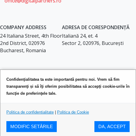
office@digitalpartners.ro
COMPANY ADDRESS
ADRESA DE CORESPONDENȚĂ
24 Italiana Street, 4th Floor
Italiană 24, et. 4
2nd District, 020976
Sector 2, 020976, București
Bucharest, Romania
LEGAL DOCUMENTS
Confidenţialitatea ta este importantă pentru noi. Vrem să fim
Privacy Policy
transparenţi și să îţi oferim posibilitatea să accepţi cookie-urile în
Terms of Service
funcţie de preferinţele tale.
Politica de confidentialitate
|
Politica de Cookie
2026 © Digital Partners. All rights reserved.
MODIFIC SETĂRILE
DA, ACCEPT