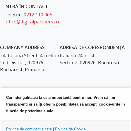
INTRĂ ÎN CONTACT
Telefon:
0212 110 065
office@digitalpartners.ro
COMPANY ADDRESS
ADRESA DE CORESPONDENȚĂ
24 Italiana Street, 4th Floor
Italiană 24, et. 4
2nd District, 020976
Sector 2, 020976, București
Bucharest, Romania
LEGAL DOCUMENTS
Confidenţialitatea ta este importantă pentru noi. Vrem să fim
Privacy Policy
transparenţi și să îţi oferim posibilitatea să accepţi cookie-urile în
Terms of Service
funcţie de preferinţele tale.
Politica de confidentialitate
|
Politica de Cookie