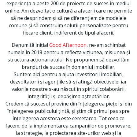
experiența a peste 200 de proiecte de succes în mediul
online.
Am dezvoltat o cultură a afacerii care ne permite
să ne desprindem și să ne diferențiem de modelele
comune și să construim soluții personalizate pentru
fiecare client, indiferent de tipul afacerii.
Denumită inițial
Good Afternoon
, ne-am schimbat
numele în 2018 pentru a reflecta viziunea, misiunea și
structura acționariatului. Ne propunem să dezvoltăm
branduri de succes în domeniul imobiliar.
Suntem aici pentru a ajuta investitorii imobiliari,
dezvoltatorii și agențiile să-și atingă obiectivele, iar
valorile noastre s-au născut în spiritul colaborării,
integrității și depășirea așteptărilor.
Credem că succesul provine din înțelegerea pieței și din
înțelegerea publicului țintă, și știm că primul pas spre
înțelegerea acestora este cercetarea. Tot ceea ce
facem, de la implementarea campaniilor de promovare,
la strategie, la proiectarea site-urilor web și la