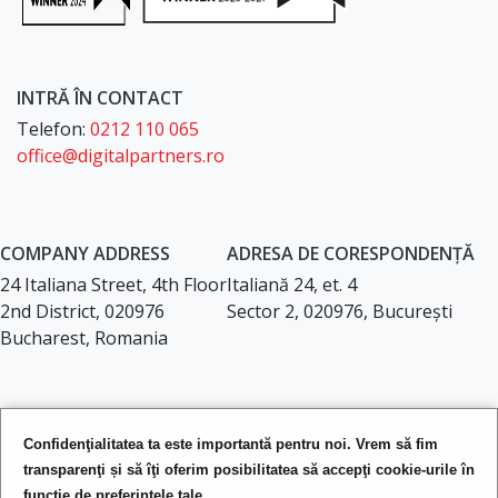
INTRĂ ÎN CONTACT
Telefon:
0212 110 065
office@digitalpartners.ro
COMPANY ADDRESS
ADRESA DE CORESPONDENȚĂ
24 Italiana Street, 4th Floor
Italiană 24, et. 4
2nd District, 020976
Sector 2, 020976, București
Bucharest, Romania
LEGAL DOCUMENTS
Confidenţialitatea ta este importantă pentru noi. Vrem să fim
Privacy Policy
transparenţi și să îţi oferim posibilitatea să accepţi cookie-urile în
Terms of Service
funcţie de preferinţele tale.